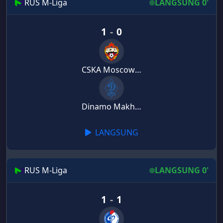
RUS M-Liga
LANGSUNG 0'
1
-
0
CSKA Moscow Reserves
Dinamo Makhachkala Youth
LANGSUNG
RUS M-Liga
LANGSUNG 0'
1
-
1