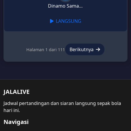
Dinamo Samarqand
LANGSUNG
Berikutnya
Halaman 1 dari 111
JALALIVE
Jadwal pertandingan dan siaran langsung sepak bola
hari ini.
Navigasi