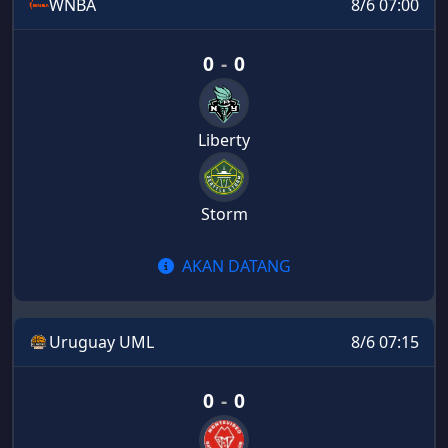
WNBA
8/6 07:00
0
-
0
Liberty
Storm
AKAN DATANG
Uruguay UML
8/6 07:15
0
-
0